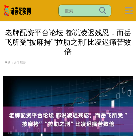
老牌配资平台论坛 都说凌迟残忍，而岳
飞所受“披麻拷”“拉肋之刑”比凌迟痛苦数
倍
网站：大牛配资