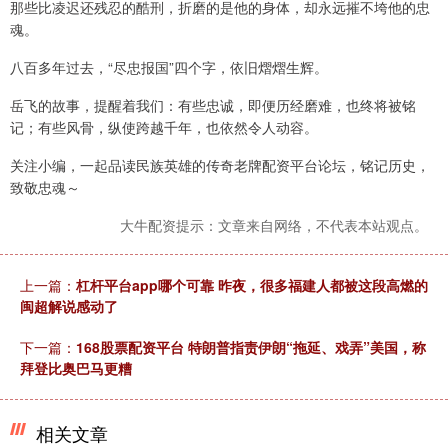
那些比凌迟还残忍的酷刑，折磨的是他的身体，却永远摧不垮他的忠
魂。
八百多年过去，“尽忠报国”四个字，依旧熠熠生辉。
岳飞的故事，提醒着我们：有些忠诚，即便历经磨难，也终将被铭
记；有些风骨，纵使跨越千年，也依然令人动容。
关注小编，一起品读民族英雄的传奇老牌配资平台论坛，铭记历史，
致敬忠魂～
大牛配资提示：文章来自网络，不代表本站观点。
上一篇：
杠杆平台app哪个可靠 昨夜，很多福建人都被这段高燃的
闽超解说感动了
下一篇：
168股票配资平台 特朗普指责伊朗“拖延、戏弄”美国，称
拜登比奥巴马更糟
相关文章