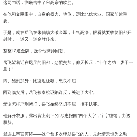
这两句话，彻底击中了宋高宗的软肋。
在他和文臣眼中，自身的权力、地位，远比北伐大业、国家前途重
要。
于是，就在岳飞在朱仙镇大破金军，士气高涨，眼看就要收复旧都开
封时，一道又一道金牌传来。
整整12道金牌，强令他班师回朝。
岳飞望着近在咫尺的旧都，悲愤交加，仰天长叹：“十年之功，废于一
旦！”
四、酷刑加身：比凌迟还狠，忠良不屈
回到临安后，岳飞被秦桧诬陷谋反，关进了大牢。
无论怎样严刑拷打，岳飞始终坚贞不屈，拒不认罪。
他解开衣服，露出背上刺下的“尽忠报国”四个大字，字字铿锵，力透
肌肤。
就连主审官何铸——这个曾多次弹劾岳飞的人，见此情景也为之动