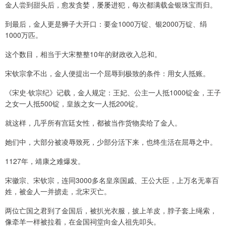
金人尝到甜头后，愈发贪婪，屡屡进犯，每次都满载金银珠宝而归。
到最后，金人更是狮子大开口：要金1000万锭、银2000万锭、绢
1000万匹。
这个数目，相当于大宋整整10年的财政收入总和。
宋钦宗拿不出，金人便提出一个屈辱到极致的条件：用女人抵账。
《宋史·钦宗纪》记载，金人规定：王妃、公主一人抵1000锭金，王子
之女一人抵500锭，皇族之女一人抵200锭。
就这样，几乎所有宫廷女性，都被当作货物卖给了金人。
她们中，大部分被凌辱致死，少部分活下来，也终生活在屈辱之中。
1127年，靖康之难爆发。
宋徽宗、宋钦宗，连同3000多名皇亲国戚、王公大臣，上万名无辜百
姓，被金人一并掳走，北宋灭亡。
两位亡国之君到了金国后，被扒光衣服，披上羊皮，脖子套上绳索，
像牵羊一样被拉着，在金国祠堂向金人祖先叩头。