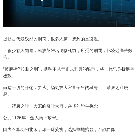
提起古代最残忍的刑罚，很多人第一想到的是凌迟。
可很少有人知道，民族英雄岳飞临死前，所受的刑罚，比凌迟痛苦数
倍。
“披麻拷”“拉肋之刑”，两种不见于正式刑典的酷刑，将一代忠良折磨至
极致。
而这一切的开端，要从那场刻在大宋骨子里的耻辱——靖康之耻说
起。
一、靖康之耻：大宋的奇耻大辱，岳飞的毕生执念
公元1126年，金人南下攻宋。
国力不算弱的北宋，却一味妥协，选择割地赔款，不战而降。