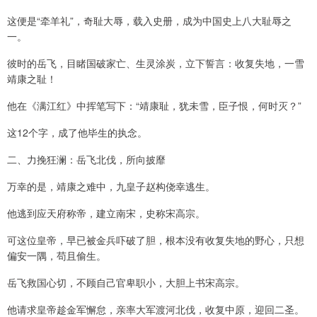
这便是“牵羊礼”，奇耻大辱，载入史册，成为中国史上八大耻辱之
一。
彼时的岳飞，目睹国破家亡、生灵涂炭，立下誓言：收复失地，一雪
靖康之耻！
他在《满江红》中挥笔写下：“靖康耻，犹未雪，臣子恨，何时灭？”
这12个字，成了他毕生的执念。
二、力挽狂澜：岳飞北伐，所向披靡
万幸的是，靖康之难中，九皇子赵构侥幸逃生。
他逃到应天府称帝，建立南宋，史称宋高宗。
可这位皇帝，早已被金兵吓破了胆，根本没有收复失地的野心，只想
偏安一隅，苟且偷生。
岳飞救国心切，不顾自己官卑职小，大胆上书宋高宗。
他请求皇帝趁金军懈怠，亲率大军渡河北伐，收复中原，迎回二圣。