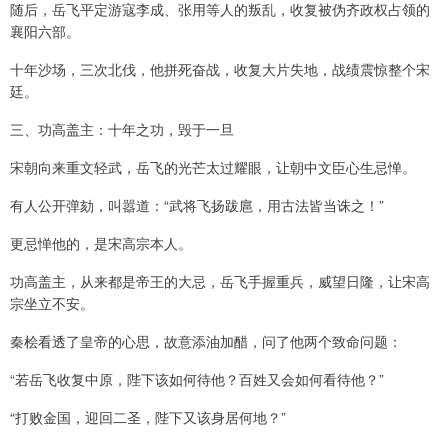
随后，岳飞平定游寇李成、张用等人的叛乱，收复被伪齐政权占领的
襄阳六部。
十年沙场，三次北伐，他拼死奋战，收复大片失地，战绩震惊整个宋
廷。
三、功高盖主：十年之功，毁于一旦
宋朝向来重文轻武，岳飞的光芒太过耀眼，让朝中文臣心生忌惮。
有人公开弹劾，叫嚣道：“武将飞扬跋扈，用古法皆当诛之！”
更忌惮他的，是宋高宗本人。
功高盖主，从来都是帝王的大忌，岳飞手握重兵，威望日隆，让宋高
宗坐立不安。
秦桧看透了皇帝的心思，故意添油加醋，问了他两个致命问题：
“若岳飞收复中原，陛下该如何待他？百姓又会如何看待他？”
“打败金国，迎回二圣，陛下又该身居何地？”