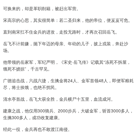
可换来的，却是革职削籍，被赶出军营。
宋高宗的心思，其实很简单：若二圣归来，他的帝位，便岌岌可危。
直到南宋扛不住金兵的进攻，走投无路时，才再次召回岳飞。
岳飞不计前嫌，抛下年迈的母亲、年幼的儿子，披上戎装，奔赴沙
场。
他带领的岳家军，军纪严明，《宋史·岳飞传》记载其“冻死不拆屋，
饿死不掳掠”，千古罕见。
广德追击战，六战六捷，生擒金将24人、金军首领48人，即便军粮耗
尽，将士挨饿，也绝不扰民。
清水亭首战，岳飞大获全胜，金兵横尸十五里，血流成河。
建康之战，他仅用300骑兵、2000步兵，大破金军，斩首3000多人，
生擒300多人，成功收复建康。
经此一役，金兵再也不敢渡江南侵。