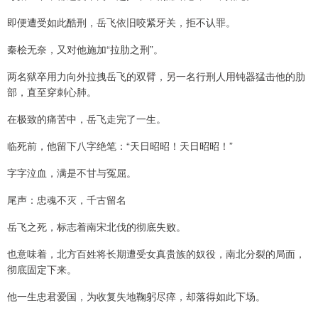
即便遭受如此酷刑，岳飞依旧咬紧牙关，拒不认罪。
秦桧无奈，又对他施加“拉肋之刑”。
两名狱卒用力向外拉拽岳飞的双臂，另一名行刑人用钝器猛击他的肋
部，直至穿刺心肺。
在极致的痛苦中，岳飞走完了一生。
临死前，他留下八字绝笔：“天日昭昭！天日昭昭！”
字字泣血，满是不甘与冤屈。
尾声：忠魂不灭，千古留名
岳飞之死，标志着南宋北伐的彻底失败。
也意味着，北方百姓将长期遭受女真贵族的奴役，南北分裂的局面，
彻底固定下来。
他一生忠君爱国，为收复失地鞠躬尽瘁，却落得如此下场。