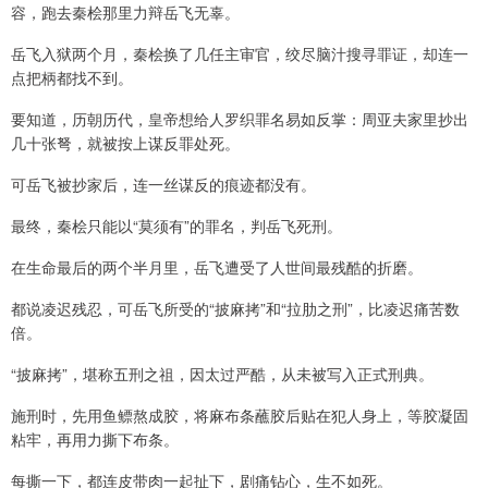
容，跑去秦桧那里力辩岳飞无辜。
岳飞入狱两个月，秦桧换了几任主审官，绞尽脑汁搜寻罪证，却连一
点把柄都找不到。
要知道，历朝历代，皇帝想给人罗织罪名易如反掌：周亚夫家里抄出
几十张弩，就被按上谋反罪处死。
可岳飞被抄家后，连一丝谋反的痕迹都没有。
最终，秦桧只能以“莫须有”的罪名，判岳飞死刑。
在生命最后的两个半月里，岳飞遭受了人世间最残酷的折磨。
都说凌迟残忍，可岳飞所受的“披麻拷”和“拉肋之刑”，比凌迟痛苦数
倍。
“披麻拷”，堪称五刑之祖，因太过严酷，从未被写入正式刑典。
施刑时，先用鱼鳔熬成胶，将麻布条蘸胶后贴在犯人身上，等胶凝固
粘牢，再用力撕下布条。
每撕一下，都连皮带肉一起扯下，剧痛钻心，生不如死。