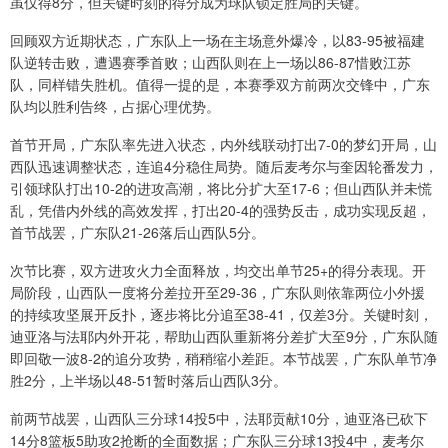
虽仅得8分，但关键时刻的得分成为球队锁定胜局的关键。
回顾双方近期状态，广东队上一场在主场意外爆冷，以83-95被福建
队逆转击败，遭遇赛季首败；山西队则在上一场以86-87惜败江苏
队，同样错失胜机。值得一提的是，本赛季双方前两次交锋中，广东
队均以胜利告终，占据心理优势。
首节开局，广东队率先进入状态，内外线联动打出7-0的梦幻开局，山
西队迅速调整状态，连追4分稳住局势。随后麦考尔与奎因轮番发力，
引领球队打出10-2的进攻高潮，将比分扩大至17-6；但山西队并未慌
乱，凭借内外线的高效发挥，打出20-4的强势反击，成功实现反超，
首节战罢，广东队21-26落后山西队5分。
次节比赛，双方进攻火力全面释放，均交出单节25+的得分表现。开
局阶段，山西队一度将分差拉开至29-36，广东队则依靠两位小外援
的持续攻坚展开反扑，逐步将比分追至38-41，仅差3分。关键时刻，
迪亚洛与法耶内外开花，帮助山西队重新将分差扩大至9分，广东队随
即回敬一波8-2的追分攻势，稍稍缩小差距。本节战罢，广东队单节净
胜2分，上半场以48-51暂时落后山西队3分。
前两节战罢，山西队三分球14投5中，法耶贡献10分，迪亚洛已砍下
14分8篮板5助攻2抢断的全面数据；广东队三分球13投4中，麦考尔