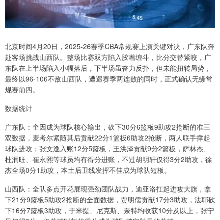
北京时间4月20日，2025-26赛季CBA常规赛上演关键对决，广东队奔
赴客场挑战山西队。整场比赛双方陷入胶着缠斗，比分交替紧咬，广
东队在上半场陷入小幅落后，下半场虽奋力反扑，但未能扭转局势，
最终以96-106不敌山西队，遭遇赛季两连败的同时，正式确认无缘常
规赛前四。
数据统计
广东队：奎因成为球队核心输出，砍下30分6篮板9助攻2抢断的准三
双数据，麦考尔紧随其后贡献22分1篮板6助攻2抢断，两人联手撑起
球队进攻；张文逸入账12分5篮板，王洪泽贡献9分2篮板，萨林杰、
杜润旺、崔永熙等球员均有得分进账，不过胡明轩仅得3分2助攻，徐
杰全场0分1助攻，本土后卫线发挥不佳成为球队短板。
山西队：全队多点开花展现强劲团队战力，迪亚洛扛起进攻大旗，拿
下21分9篮板5助攻2抢断的全面数据，贾明儒贡献17分3助攻，法耶砍
下16分7篮板3助攻，于米提、尼克斯、奈特均收获10分及以上，张宁