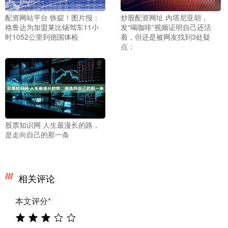
配资网站平台 铁腚！图片报：
炒股配资网址 内塔尼亚胡，
格鲁达为加盟莱比锡驾车11小
发“喝咖啡”视频证明自己还活
时1052公里到德国体检
着，但还是被网友找到3处疑
点：
股票知识网 人生最漫长的路，
是走向自己的那一条
相关评论
本文评分
*