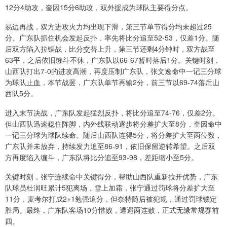
12分4助攻，奎因15分6助攻，双外援成为球队主要得分点。
易边再战，双方进攻火力均出现下滑，第三节单节得分均未超过25
分。广东队抓住机会发起反扑，率先将比分追至52-53，仅差1分。随
后双方陷入拉锯战，比分交替上升，第三节还剩4分钟时，双方战至
63平，之后依旧缠斗不休，广东队以66-67暂时落后1分。关键时刻，
山西队打出7-0的进攻高潮，再度压制广东队，张文逸命中一记三分球
为球队止血，本节战罢，广东队单节再输2分，前三节以69-74落后山
西队5分。
进入末节决战，广东队发起猛烈反扑，将比分追至74-76，仅差2分。
但山西队迅速稳住阵脚，内外线联动逐步将分差扩大至8分，奎因命中
一记三分球为球队续命。随后山西队连得5分，将分差扩大至两位数，
广东队并未放弃，持续发力追至86-91，依旧保留逆转希望。之后双
方再度陷入缠斗，广东队将比分追至93-98，差距缩小至5分。
关键时刻，张宁连续命中关键得分，帮助山西队重新拉开优势，广东
队球员杜润旺累计5犯离场，雪上加霜，张宁通过罚球将分差扩大至
11分，麦考尔打成2+1勉强追分，但奈特随后被犯规，通过罚球锁定
胜局。最终，广东队客场10分惜败，遭遇两连败，正式无缘常规赛前
四。