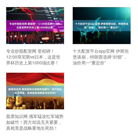
专业炒股配资网 里程碑！
十大配资平台app官网 伊斯坦
12:00突尼斯vs日本，这是世
堡谈崩，特朗普选择“封锁”，
界杯历史上第1000场比赛！
油价周一“重定价”
股票知识网 俄军猛攻红军城势
如破竹！西方却说无关紧要，
真相竟是战略要地生死劫！